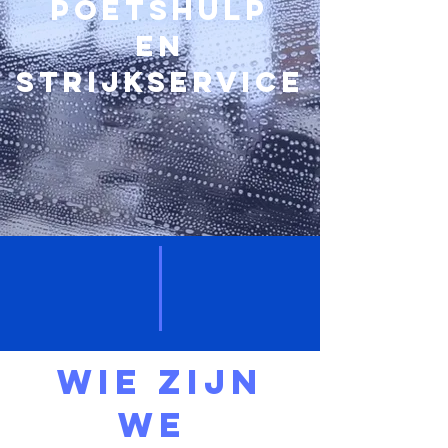
POETSHULP
en
strijkservice
Wie zijn
we